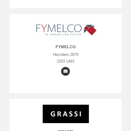
FYMELCO
Hervidero 2870
2203 1443