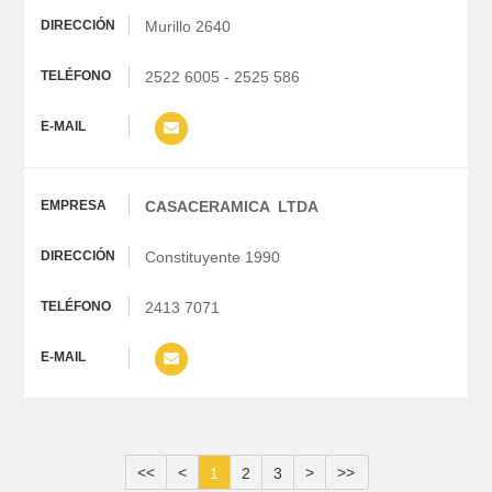
Murillo 2640
2522 6005 - 2525 586
CASACERAMICA LTDA
Constituyente 1990
2413 7071
<<
<
>
>>
1
2
3