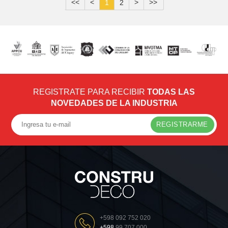
<<
<
>
>>
1
2
REGISTRATE PARA RECIBIR
TODAS LAS
NOVEDADES DE LA INDUSTRIA
REGISTRARME
+598 092 752 020
+598
99 707 000